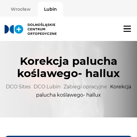
Wrocław
Lubin
Korekcja palucha
koślawego- hallux
DCO Sites
DCO Lubin
Zabiegi opracyjne
Korekcja
palucha koślawego- hallux