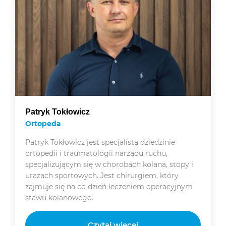
Patryk Tokłowicz
Ortopeda
Patryk Tokłowicz jest specjalistą dziedzinie
ortopedii i traumatologii narządu ruchu,
specjalizującym się w chorobach kolana, stopy i
urazach sportowych. Jest chirurgiem, który
zajmuje się na co dzień leczeniem operacyjnym
stawu kolanowego.
Czytaj więcej