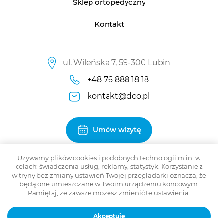
Sklep ortopedyczny
Kontakt
ul. Wileńska 7, 59-300 Lubin
+48 76 888 18 18
kontakt@dco.pl
Umów wizytę
Używamy plików cookies i podobnych technologii m.in. w
celach: świadczenia usług, reklamy, statystyk. Korzystanie z
witryny bez zmiany ustawień Twojej przeglądarki oznacza, że
będą one umieszczane w Twoim urządzeniu końcowym.
Copyright © 2021 DCO. All rights reserved.
Pamiętaj, że zawsze możesz zmienić te ustawienia.
Projekt i realizacja:
THE LION
Akceptuję