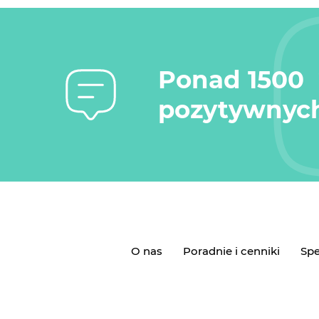
Ponad 1500
pozytywnych
O nas
Poradnie i cenniki
Spe