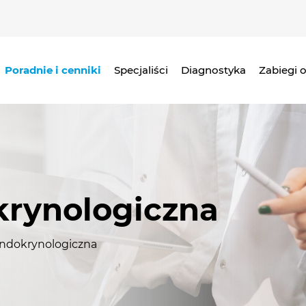
Poradnie i cenniki
Specjaliści
Diagnostyka
Zabiegi 
krynologiczna
endokrynologiczna