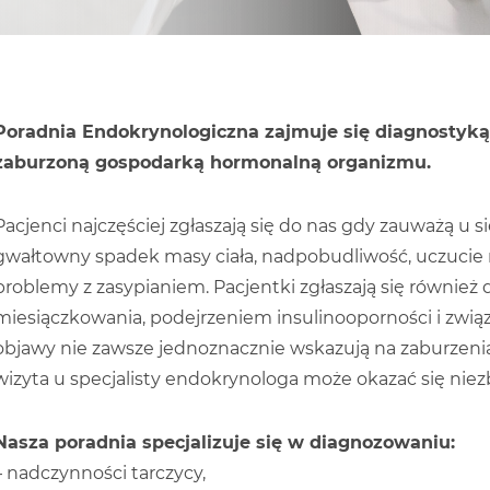
Poradnia Endokrynologiczna zajmuje się diagnostyką
zaburzoną gospodarką hormonalną organizmu.
Pacjenci najczęściej zgłaszają się do nas gdy zauważą u si
gwałtowny spadek masy ciała, nadpobudliwość, uczucie
problemy z zasypianiem. Pacjentki zgłaszają się również
miesiączkowania, podejrzeniem insulinooporności i związ
objawy nie zawsze jednoznacznie wskazują na zaburzenia
wizyta u specjalisty endokrynologa może okazać się nie
Nasza poradnia specjalizuje się w diagnozowaniu:
– nadczynności tarczycy,