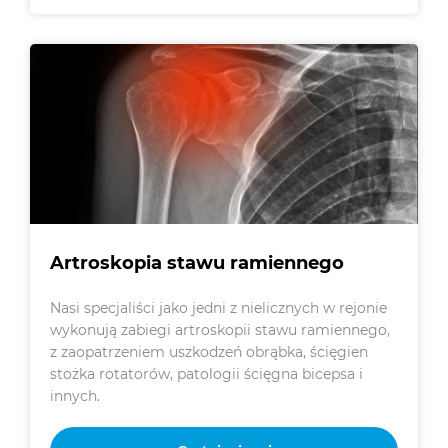
Artroskopia stawu ramiennego
Nasi specjaliści jako jedni z nielicznych w rejonie
wykonują zabiegi artroskopii stawu ramiennego,
z zaopatrzeniem uszkodzeń obrąbka, ścięgien
stożka rotatorów, patologii ścięgna bicepsa i
innych.