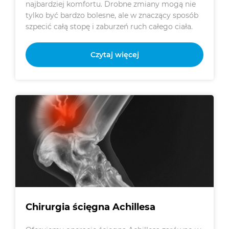
najbardziej komfortu. Drobne zmiany mogą nie
tylko być bardzo bolesne, ale w znaczący sposób
szpecić całą stopę i zaburzeń ruch całego ciała.
Czytaj więcej
Chirurgia ścięgna Achillesa