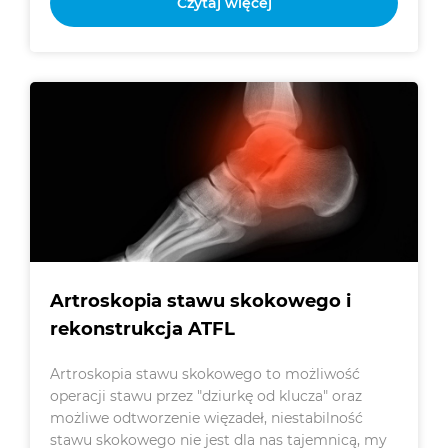
Czytaj więcej
Artroskopia stawu skokowego i
rekonstrukcja ATFL
Artroskopia stawu skokowego to możliwość
operacji stawu przez "dziurkę od klucza" oraz
możliwe odtworzenie więzadeł, niestabilność
stawu skokowego nie jest dla nas tajemnicą, my