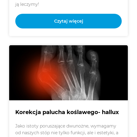
ją leczymy!
Czytaj więcej
Korekcja palucha koślawego- hallux
Jako istoty poruszające dwunożne, wymagamy
od naszych stóp nie tylko funkcji, ale i estetyki, a