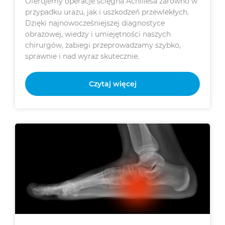
Oferujemy operacje ścięgna Achillesa zarówno w
przypadku urazu, jak i uszkodzeń przewlekłych.
Dzięki najnowocześniejszej diagnostyce
obrazowej, wiedzy i umiejętności naszych
chirurgów, zabiegi przeprowadzamy szybko,
sprawnie i nad wyraz skutecznie.
Czytaj więcej